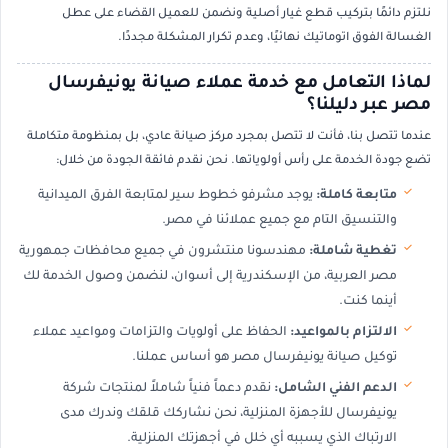
نلتزم دائمًا بتركيب قطع غيار أصلية ونضمن للعميل القضاء على عطل
الغسالة الفوق اتوماتيك نهائيًا، وعدم تكرار المشكلة مجددًا.
لماذا التعامل مع خدمة عملاء صيانة يونيفرسال
مصر عبر دليلنا؟
عندما تتصل بنا، فأنت لا تتصل بمجرد مركز صيانة عادي، بل بمنظومة متكاملة
تضع جودة الخدمة على رأس أولوياتها. نحن نقدم فائقة الجودة من خلال:
متابعة كاملة:
يوجد مشرفو خطوط سير لمتابعة الفرق الميدانية
والتنسيق التام مع جميع عملائنا في مصر.
تغطية شاملة:
مهندسونا منتشرون في جميع محافظات جمهورية
مصر العربية، من الإسكندرية إلى أسوان، لنضمن وصول الخدمة لك
أينما كنت.
الالتزام بالمواعيد:
الحفاظ على أولويات والتزامات ومواعيد عملاء
توكيل صيانة يونيفرسال مصر هو أساس عملنا.
الدعم الفني الشامل:
نقدم دعماً فنياً شاملاً لمنتجات شركة
يونيفرسال للأجهزة المنزلية، نحن نشاركك قلقك وندرك مدى
الارتباك الذي يسببه أي خلل في أجهزتك المنزلية.