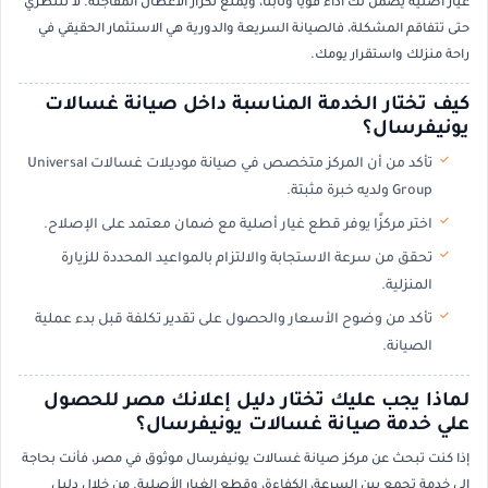
غيار أصلية يضمن لك أداءً قويًا وثابتًا، ويمنع تكرار الأعطال المفاجئة. لا تنتظري
حتى تتفاقم المشكلة، فالصيانة السريعة والدورية هي الاستثمار الحقيقي في
راحة منزلك واستقرار يومك.
كيف تختار الخدمة المناسبة داخل صيانة غسالات
يونيفرسال؟
تأكد من أن المركز متخصص في صيانة موديلات غسالات Universal
Group ولديه خبرة مثبتة.
اختر مركزًا يوفر قطع غيار أصلية مع ضمان معتمد على الإصلاح.
تحقق من سرعة الاستجابة والالتزام بالمواعيد المحددة للزيارة
المنزلية.
تأكد من وضوح الأسعار والحصول على تقدير تكلفة قبل بدء عملية
الصيانة.
لماذا يجب عليك تختار دليل إعلانك مصر للحصول
علي خدمة صيانة غسالات يونيفرسال؟
إذا كنت تبحث عن مركز صيانة غسالات يونيفرسال موثوق في مصر، فأنت بحاجة
إلى خدمة تجمع بين السرعة، الكفاءة، وقطع الغيار الأصلية. من خلال دليل