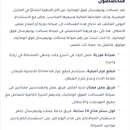
متخصصون
تعد غسالات يونيفرسال فوق اتوماتيك من أكثر الأجهزة انتشارًا في المنازل
المصرية، وذلك لكفاءتها العالية وسعرها المناسب. ولكن مع الاستخدام
اليومي المكثف، قد تحتاج هذه الغسالات إلى صيانة دورية أو إصلاح بعض
الأعطال. هنا يأتي دور فريقنا المتخصص في صيانة غسالات يونيفرسال فوق
اتوماتيك. إذا كنت تبحث عن رقم صيانة غسالات يونيفرسال فوق اتوماتيك
موثوق، فاتصل بنا. معنا، أنت تضمن:
صيانة فورية:
نصل إليك في أسرع وقت وننهي المشكلة في زيارة
واحدة.
قطع غيار أصلية:
نستخدم قطع غيار Universal الأصلية لضمان
كفاءة الأداء وعدم تكرار العطل.
فريق عمل ممتاز:
لدينا أفضل فريق عمل ومهندسين ممتازين في
صيانة الغسالات الفوق اتوماتيك، ولديهم الخبرة الكافية للتعامل مع
جميع الموديلات والأعطال.
كول سنتر متاح 24 ساعة:
فريق خدمة عملاء يونيفرسال جاهز
لاستقبال اتصالاتكم على مدار اليوم للرد على استفساراتكم وحجز
مواعيد الصيانة.