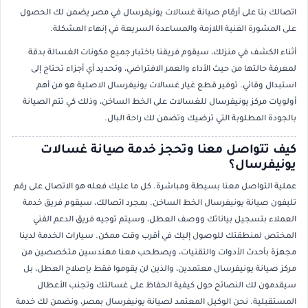
اتصالك بنا على أرقام صيانة غسالات يونيفرسال في مصر يضمن لك الحصول
على المشورة الفنية اللازمة والمساعدة السريعة في إنهاء المشكلة.
أثناء الكشف في منزلك، سيقوم فريقنا باختبار جميع مكونات الغسالة بدقة
لمعرفة حالتها من حيث الأداء والعمر الافتراضي، وتحديد أي أجزاء تحتاج إلى
استبدال وقائي. توفير قطع غيار غسالات يونيفرسال الاصلية هو من أهم
أولويات مركز يونيفرسال للغسالات على الخط الساخن، وذلك كي تتم الصيانة
بالجودة المطلوبة التي ترضيك وتضمن لك راحة البال.
كيف تتواصل معنا وتحجز خدمة صيانة غسالات
يونيفرسال؟
عملية التواصل معنا بسيطة ومباشرة. كل ما عليك فعله هو الاتصال على رقم
تليفون صيانة يونيفرسال الخط الساخن. بمجرد اتصالك، سيقوم فريق خدمة
العملاء بتسجيل بياناتك ووصف العطل، وسيتم توجيه فريق الدعم الفني
المختص لمنطقتك للوصول إليك في أقرب وقت ممكن. سيارات الخدمة لدينا
مجهزة بأحدث الأدوات والتقنيات، ويصطحب معنا مهندسين متخصصين من
مركز صيانة يونيفرسال معتمدين، والذين لن يقوموا فقط بإصلاح العطل، بل
سيقدمون لك النصائح حول كيفية الحفاظ على غسالتك وتجنب الأعطال
المستقبلية. نحن الوكيل المعتمد لصيانة يونيفرسال بمصر، ونضمن لك خدمة