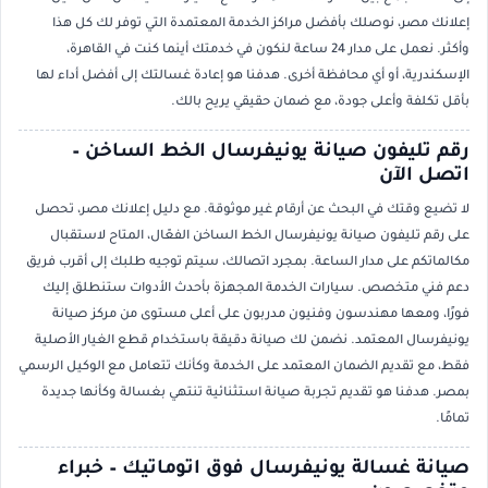
إعلانك مصر، نوصلك بأفضل مراكز الخدمة المعتمدة التي توفر لك كل هذا
وأكثر. نعمل على مدار 24 ساعة لنكون في خدمتك أينما كنت في القاهرة،
الإسكندرية، أو أي محافظة أخرى. هدفنا هو إعادة غسالتك إلى أفضل أداء لها
بأقل تكلفة وأعلى جودة، مع ضمان حقيقي يريح بالك.
رقم تليفون صيانة يونيفرسال الخط الساخن –
اتصل الآن
لا تضيع وقتك في البحث عن أرقام غير موثوقة. مع دليل إعلانك مصر، تحصل
على رقم تليفون صيانة يونيفرسال الخط الساخن الفعّال، المتاح لاستقبال
مكالماتكم على مدار الساعة. بمجرد اتصالك، سيتم توجيه طلبك إلى أقرب فريق
دعم فني متخصص. سيارات الخدمة المجهزة بأحدث الأدوات ستنطلق إليك
فورًا، ومعها مهندسون وفنيون مدربون على أعلى مستوى من مركز صيانة
يونيفرسال المعتمد. نضمن لك صيانة دقيقة باستخدام قطع الغيار الأصلية
فقط، مع تقديم الضمان المعتمد على الخدمة وكأنك تتعامل مع الوكيل الرسمي
بمصر. هدفنا هو تقديم تجربة صيانة استثنائية تنتهي بغسالة وكأنها جديدة
تمامًا.
صيانة غسالة يونيفرسال فوق اتوماتيك – خبراء