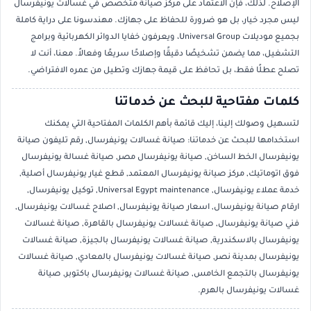
الإصلاح. لذلك، فإن الاعتماد على مركز صيانة متخصص في غسالات يونيفرسال
ليس مجرد خيار، بل هو ضرورة للحفاظ على جهازك. مهندسونا على دراية كاملة
بجميع موديلات Universal Group، ويعرفون خفايا الدوائر الكهربائية وبرامج
التشغيل، مما يضمن تشخيصًا دقيقًا وإصلاحًا سريعًا وفعالاً. معنا، أنت لا
تصلح عطلًا فقط، بل تحافظ على قيمة جهازك وتطيل من عمره الافتراضي.
كلمات مفتاحية للبحث عن خدماتنا
لتسهيل وصولك إلينا، إليك قائمة بأهم الكلمات المفتاحية التي يمكنك
استخدامها للبحث عن خدماتنا: صيانة غسالات يونيفرسال, رقم تليفون صيانة
يونيفرسال الخط الساخن, صيانة يونيفرسال مصر, صيانة غسالة يونيفرسال
فوق اتوماتيك, مركز صيانة يونيفرسال المعتمد, قطع غيار يونيفرسال أصلية,
خدمة عملاء يونيفرسال, Universal Egypt maintenance, توكيل يونيفرسال,
ارقام صيانة يونيفرسال, اسعار صيانة يونيفرسال, اصلاح غسالات يونيفرسال,
فني صيانة يونيفرسال, صيانة غسالات يونيفرسال بالقاهرة, صيانة غسالات
يونيفرسال بالاسكندرية, صيانة غسالات يونيفرسال بالجيزة, صيانة غسالات
يونيفرسال بمدينة نصر, صيانة غسالات يونيفرسال بالمعادي, صيانة غسالات
يونيفرسال بالتجمع الخامس, صيانة غسالات يونيفرسال باكتوبر, صيانة
غسالات يونيفرسال بالهرم.