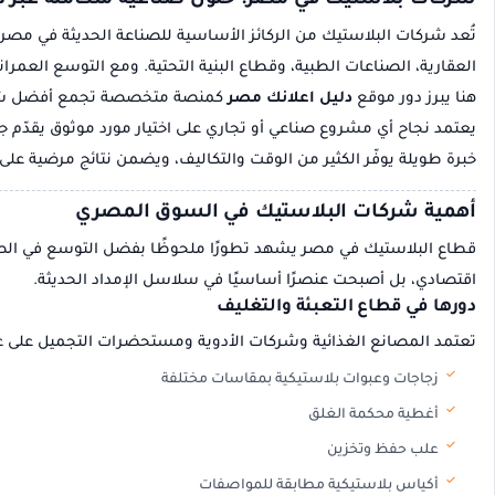
شركات بلاستيك في مصر: حلول صناعية متكاملة عبر د
تُعد شركات البلاستيك من الركائز الأساسية للصناعة الحديثة في مصر
العقارية، الصناعات الطبية، وقطاع البنية التحتية. ومع التوسع العمر
هنا يبرز دور موقع
دليل اعلانك مصر
كمنصة متخصصة تجمع أفضل شركات 
يعتمد نجاح أي مشروع صناعي أو تجاري على اختيار مورد موثوق يقدّم جو
خبرة طويلة يوفّر الكثير من الوقت والتكاليف، ويضمن نتائج مرضية على
أهمية شركات البلاستيك في السوق المصري
قطاع البلاستيك في مصر يشهد تطورًا ملحوظًا بفضل التوسع في الصناعا
اقتصادي، بل أصبحت عنصرًا أساسيًا في سلاسل الإمداد الحديثة.
دورها في قطاع التعبئة والتغليف
تعتمد المصانع الغذائية وشركات الأدوية ومستحضرات التجميل على عبو
زجاجات وعبوات بلاستيكية بمقاسات مختلفة
أغطية محكمة الغلق
علب حفظ وتخزين
أكياس بلاستيكية مطابقة للمواصفات