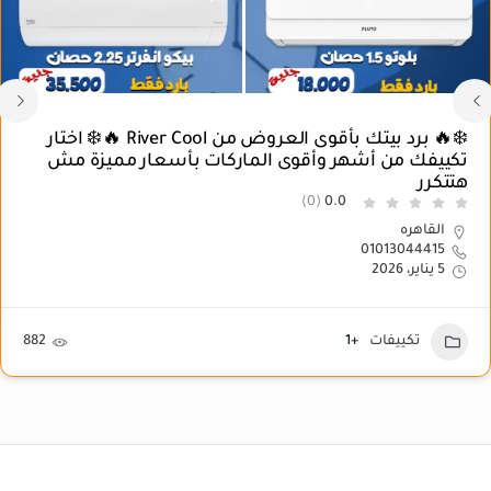
❄️🔥 برد بيتك بأقوى العروض من River Cool 🔥❄️ اختار
تكييفك من أشهر وأقوى الماركات بأسعار مميزة مش
هتتكرر
(0)
0.0
القاهره
01013044415
5 يناير، 2026
تكييفات
+1
882